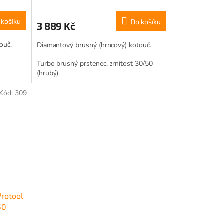
 košíku
Do košíku
3 889 Kč
ouč.
Diamantový brusný (hrncový) kotouč.
Turbo brusný prstenec, zrnitost 30/50
(hrubý).
Kód:
309
Protool
50