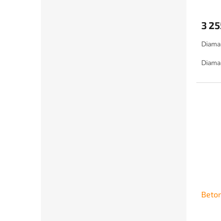
3 25
Diaman
Diaman
Brouše
Beto