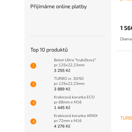
ů
Přijímáme online platby
1 56
Diaman
Top 10 produktů
Beton Ultra "trubičkový"
pr.125x22,23mm
3 255 Kč
TURBO zr. 30/50
pr.125x22,23mm
3 889 Kč
Krabicová korunka ECO
pr.68mm x M16
1 445 Kč
Krabicová korunka ARIXX
TURB
pr.72mm x M16
4 276 Kč