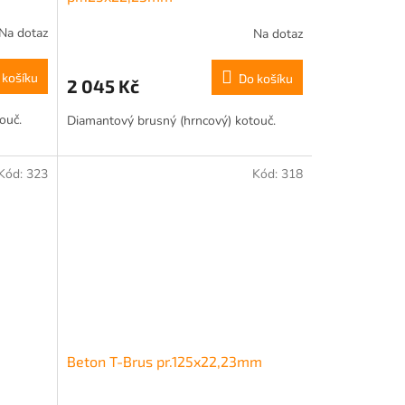
Na dotaz
Na dotaz
 košíku
Do košíku
2 045 Kč
ouč.
Diamantový brusný (hrncový) kotouč.
Kód:
323
Kód:
318
Beton T-Brus pr.125x22,23mm