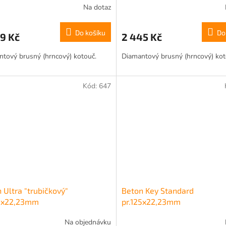
Na dotaz
Do košíku
Do
9 Kč
2 445 Kč
tový brusný (hrncový) kotouč.
Diamantový brusný (hrncový) kot
Kód:
647
 Ultra "trubičkový"
Beton Key Standard
25x22,23mm
pr.125x22,23mm
Na objednávku