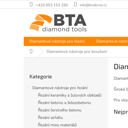
Přejít
+420 603 153 280
info@btabrno.cz
na
obsah
Diamantové nástroje pro řezání
Diamantové nástro
Domů
Diamantové nástroje pro broušení
P
Dia
o
Přeskočit
s
Kategorie
kategorie
t
Diamant
r
Diamantové nástroje pro řezání
Široká š
a
Řezání keramiky a žulových obkladů
n
Pro více
Řezání betonu a železobetonu
n
í
Řezání čerstvého betonu
Nejpr
p
Řezání asfaltu
a
Řezání mixu materiálů