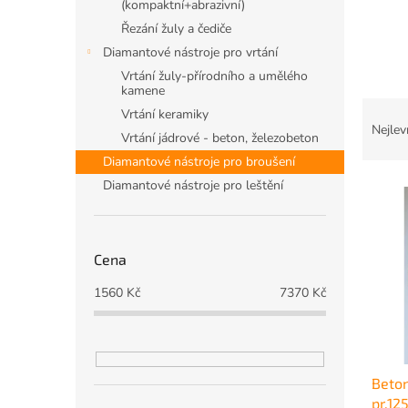
n
(kompaktní+abrazivní)
e
Řezání žuly a čediče
l
Diamantové nástroje pro vrtání
Vrtání žuly-přírodního a umělého
kamene
Ř
Vrtání keramiky
a
Nejlev
Vrtání jádrové - beton, železobeton
z
Diamantové nástroje pro broušení
e
V
Diamantové nástroje pro leštění
n
ý
í
p
p
i
r
Cena
s
o
p
d
1560
Kč
7370
Kč
r
u
o
k
d
t
u
ů
Beto
k
pr.1
t