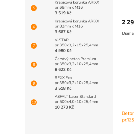
Krabicová korunka ARIXX
pr.68mm x M16
3 519 Kč
2 29
Krabicová korunka ARIXX
pr.82mm x M16
3 667 Kč
Diaman
V-STAR
pr.350x3,2x15x25,4mm
4 980 Kč
Čerstvý beton Premium
pr.350x3,2x10x25,4mm
8 622 Kč
REXX Eco
pr.350x3,2x10x25,4mm
3 518 Kč
ASFALT Laser Standard
pr.500x4,0x10x25,4mm
10 273 Kč
Beton
pr.1