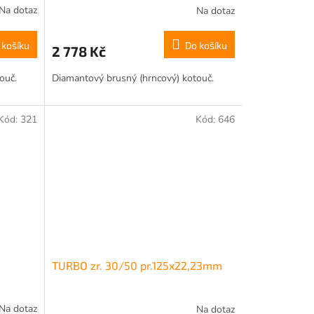
Na dotaz
Na dotaz
 košíku
Do košíku
2 778 Kč
ouč.
Diamantový brusný (hrncový) kotouč.
Kód:
321
Kód:
646
TURBO zr. 30/50 pr.125x22,23mm
Na dotaz
Na dotaz