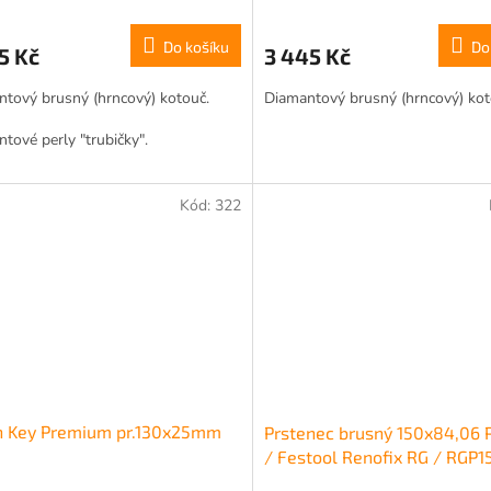
Do košíku
Do
5 Kč
3 445 Kč
tový brusný (hrncový) kotouč.
Diamantový brusný (hrncový) kot
tové perly "trubičky".
ní betonu, barvy, lepidla.
Kód:
322
n Key Premium pr.130x25mm
Prstenec brusný 150x84,06 
/ Festool Renofix RG / RGP1