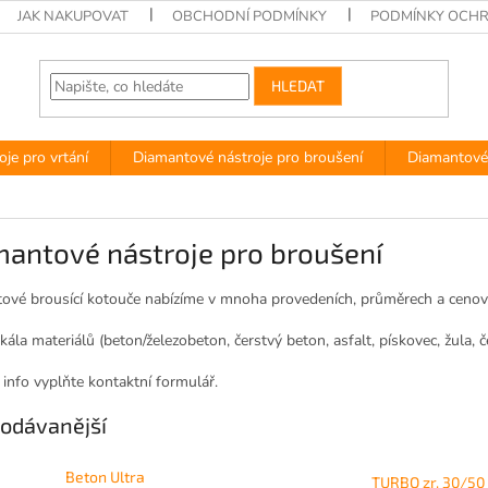
JAK NAKUPOVAT
OBCHODNÍ PODMÍNKY
PODMÍNKY OCHR
HLEDAT
je pro vrtání
Diamantové nástroje pro broušení
Diamantové 
mantové nástroje pro broušení
ové brousící kotouče nabízíme v mnoha provedeních, průměrech a cenový
kála materiálů (beton/železobeton, čerstvý beton, asfalt, pískovec, žula, če
 info vyplňte kontaktní formulář.
odávanější
Beton Ultra
TURBO zr. 30/50