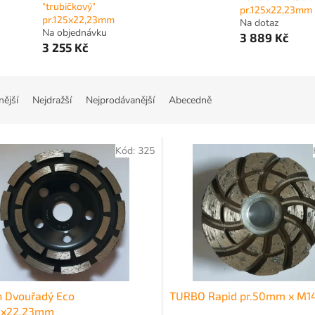
"trubičkový"
pr.125x22,23mm
pr.125x22,23mm
Na dotaz
Na objednávku
3 889 Kč
3 255 Kč
nější
Nejdražší
Nejprodávanější
Abecedně
Kód:
325
n Dvouřadý Eco
TURBO Rapid pr.50mm x M1
25x22,23mm