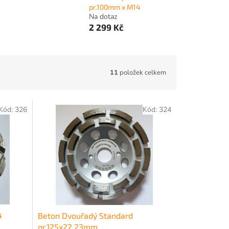
pr.100mm x M14
Na dotaz
2 299 Kč
11
položek celkem
Kód:
326
Kód:
324
4
Beton Dvouřadý Standard
pr.125x22,23mm