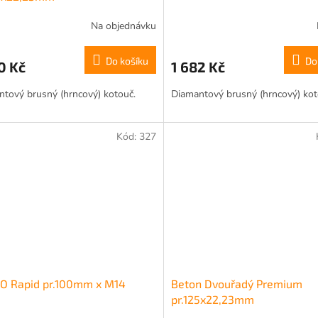
Na objednávku
Do košíku
Do
0 Kč
1 682 Kč
tový brusný (hrncový) kotouč.
Diamantový brusný (hrncový) kot
Kód:
327
O Rapid pr.100mm x M14
Beton Dvouřadý Premium
pr.125x22,23mm