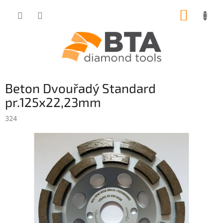
Přejít
NÁKUP
na
obsah
KOŠÍK
Beton Dvouřadý Standard
pr.125x22,23mm
324