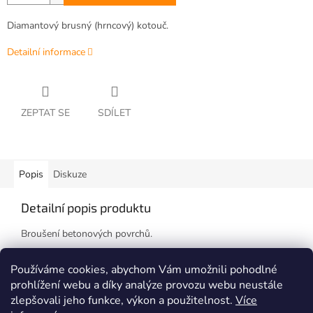
Diamantový brusný (hrncový) kotouč.
Detailní informace
ZEPTAT SE
SDÍLET
Popis
Diskuze
Detailní popis produktu
Broušení betonových povrchů.
Pracovní výška 22mm, otvor 22,23mm pro úhlovou brusku.
Používáme cookies, abychom Vám umožnili pohodlné
prohlížení webu a díky analýze provozu webu neustále
zlepšovali jeho funkce, výkon a použitelnost.
Více