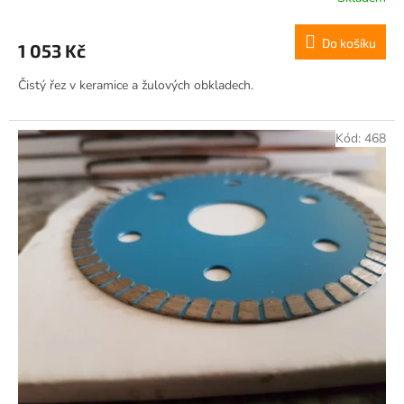
Do košíku
1 053 Kč
Čistý řez v keramice a žulových obkladech.
Kód:
468