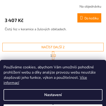
Na objednávku
Do košíku
3 407 Kč
Čistý řez v keramice a žulových obkladech.
NAČÍST DALŠÍ 2
S
1
2
t
O
r
14
položek celkem
v
á
Používáme cookies, abychom Vám umožnili pohodlné
l
NAHORU
n
prohlížení webu a díky analýze provozu webu neustále
á
k
zlepšovali jeho funkce, výkon a použitelnost.
d
Více
o
v
Z
a
informací
á
c
á
n
í
Vytvořil Shoptet
p
í
Nastavení
p
a
r
t
v
Copyright 2026
BTA diamantová technika Brno, s.r.o.
. Všechna