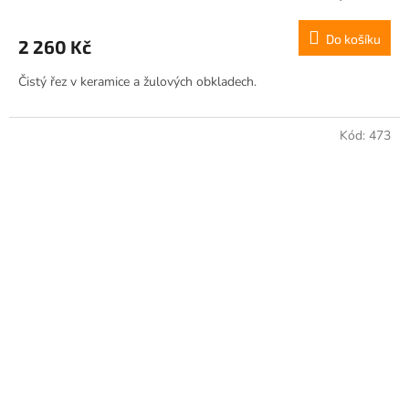
Do košíku
2 260 Kč
Čistý řez v keramice a žulových obkladech.
Kód:
473