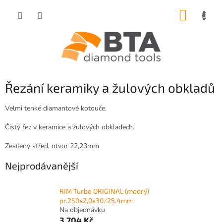
Přejít
NÁKUP
na
obsah
KOŠÍK
Řezání keramiky a žulových obkladů
Velmi tenké diamantové kotouče.
Čistý řez v keramice a žulových obkladech.
Zesílený střed, otvor 22,23mm
Nejprodávanější
RIM Turbo ORIGINAL (modrý)
pr.250x2,0x30/25.4mm
Na objednávku
3 704 Kč