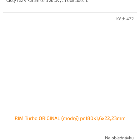
Čistý řez v keramice a žulových obkladech.
Kód:
472
RIM Turbo ORIGINAL (modrý) pr.180x1,6x22,23mm
Na objednávku