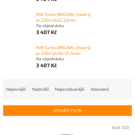
RIM Turbo ORIGINAL (modrý)
pr.230x1,8x22.23mm
Na objednávku
3 407 Kč
RIM Turbo ORIGINAL (modrý)
pr.230x1,8x30/25,4mm
Na objednávku
3 407 Kč
Ř
a
Nejlevnější
Nejdražší
Nejprodávanější
Abecedně
z
e
n
OTEVŘÍT FILTR
í
p
V
r
Kód:
310
ý