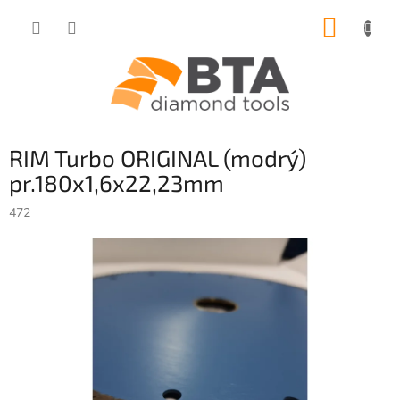
Přejít
NÁKUP
na
obsah
KOŠÍK
RIM Turbo ORIGINAL (modrý)
pr.180x1,6x22,23mm
472