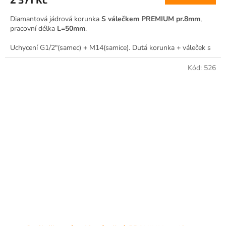
Diamantová jádrová korunka
S válečkem PREMIUM pr.8mm
,
pracovní délka
L=50mm
.
Uchycení G1/2"(samec) + M14(samice). Dutá korunka + váleček s
boční drážkou pro vodní výplach.
Kód:
526