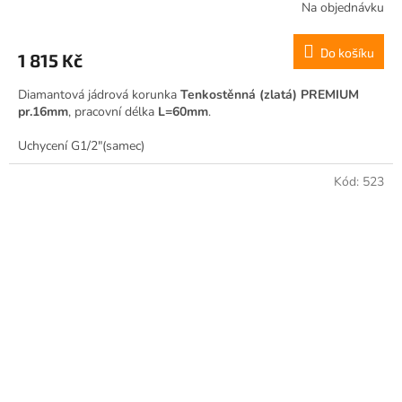
Na objednávku
Do košíku
1 815 Kč
Diamantová jádrová korunka
Tenkostěnná (zlatá) PREMIUM
pr.16mm
, pracovní délka
L=60mm
.
Uchycení G1/2"(samec)
Kód:
523