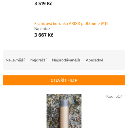
3 519 Kč
Krabicová korunka ARIXX pr.82mm x M16
Na dotaz
3 667 Kč
Ř
a
Nejlevnější
Nejdražší
Nejprodávanější
Abecedně
z
e
n
OTEVŘÍT FILTR
í
p
V
r
Kód:
517
ý
o
p
d
i
u
s
k
p