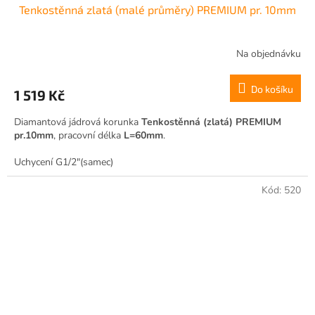
Tenkostěnná zlatá (malé průměry) PREMIUM pr. 10mm
Na objednávku
Do košíku
1 519 Kč
Diamantová jádrová korunka
Tenkostěnná (zlatá) PREMIUM
pr.10mm
, pracovní délka
L=60mm
.
Uchycení G1/2"(samec)
Kód:
520