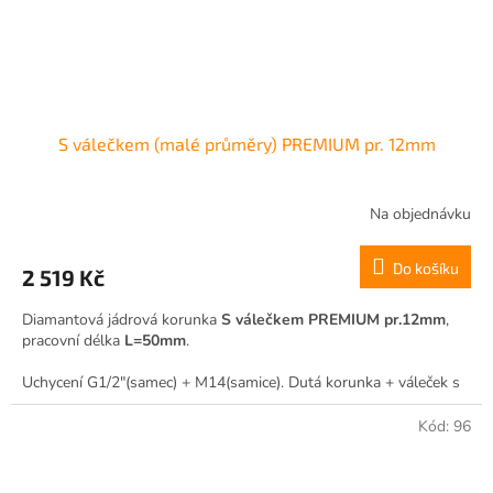
S válečkem (malé průměry) PREMIUM pr. 12mm
Na objednávku
Do košíku
2 519 Kč
Diamantová jádrová korunka
S válečkem PREMIUM pr.12mm
,
pracovní délka
L=50mm
.
Uchycení G1/2"(samec) + M14(samice). Dutá korunka + váleček s
boční drážkou pro vodní výplach.
Kód:
96