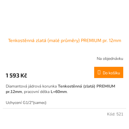
Tenkostěnná zlatá (malé průměry) PREMIUM pr. 12mm
Na objednávku
Do košíku
1 593 Kč
Diamantová jádrová korunka
Tenkostěnná (zlatá) PREMIUM
pr.12mm
, pracovní délka
L=60mm
.
Uchycení G1/2"(samec)
Kód:
521