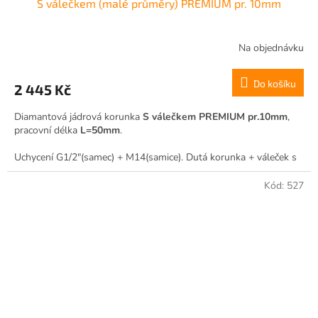
S válečkem (malé průměry) PREMIUM pr. 10mm
Na objednávku
Do košíku
2 445 Kč
Diamantová jádrová korunka
S válečkem PREMIUM pr.10mm
,
pracovní délka
L=50mm
.
Uchycení G1/2"(samec) + M14(samice). Dutá korunka + váleček s
boční drážkou pro vodní výplach.
Kód:
527