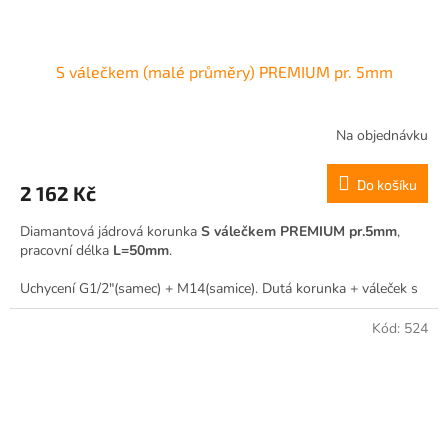
S válečkem (malé průměry) PREMIUM pr. 5mm
Na objednávku
Do košíku
2 162 Kč
Diamantová jádrová korunka
S válečkem PREMIUM pr.5mm
,
pracovní délka
L=50mm
.
Uchycení G1/2"(samec) + M14(samice). Dutá korunka + váleček s
boční drážkou pro vodní výplach.
Kód:
524