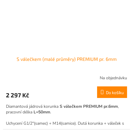
S válečkem (malé průměry) PREMIUM pr. 6mm
Na objednávku
Do košíku
2 297 Kč
Diamantová jádrová korunka
S válečkem PREMIUM pr.6mm
,
pracovní délka
L=50mm
.
Uchycení G1/2"(samec) + M14(samice). Dutá korunka + váleček s
boční drážkou pro vodní výplach.