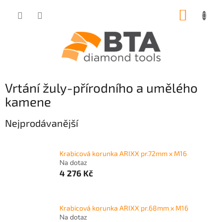
Přejít
NÁKUP
na
obsah
KOŠÍK
Vrtání žuly-přírodního a umělého
kamene
Nejprodávanější
Krabicová korunka ARIXX pr.72mm x M16
Na dotaz
4 276 Kč
Krabicová korunka ARIXX pr.68mm x M16
Na dotaz