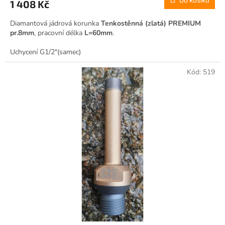
1 408 Kč
Diamantová jádrová korunka
Tenkostěnná (zlatá) PREMIUM
pr.8mm
, pracovní délka
L=60mm
.
Uchycení G1/2"(samec)
Kód:
519