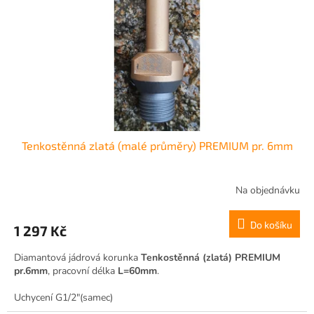
t
r
ů
o
d
u
k
t
ů
Tenkostěnná zlatá (malé průměry) PREMIUM pr. 6mm
Na objednávku
Do košíku
1 297 Kč
Diamantová jádrová korunka
Tenkostěnná (zlatá) PREMIUM
pr.6mm
, pracovní délka
L=60mm
.
Uchycení G1/2"(samec)