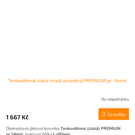
Tenkostěnná zlatá (malé průměry) PREMIUM pr. 14mm
Na objednávku
Do košíku
1 667 Kč
Diamantová jádrová korunka
Tenkostěnná (zlatá) PREMIUM
pr.14mm
, pracovní délka
L=60mm
.