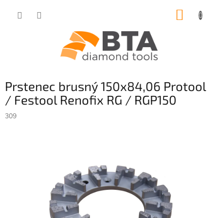
Přejít
NÁKUP
na
obsah
KOŠÍK
Prstenec brusný 150x84,06 Protool
/ Festool Renofix RG / RGP150
309