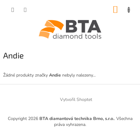
Přejít
NÁKUP
na
obsah
KOŠÍK
Andie
Žádné produkty značky
Andie
nebyly nalezeny...
Z
á
Vytvořil Shoptet
p
a
t
Copyright 2026
BTA diamantová technika Brno, s.r.o.
. Všechna
í
práva vyhrazena.