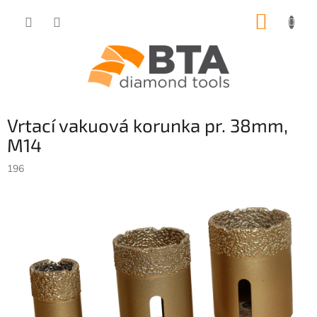
Přejít
NÁKUP
na
obsah
KOŠÍK
Vrtací vakuová korunka pr. 38mm,
M14
196