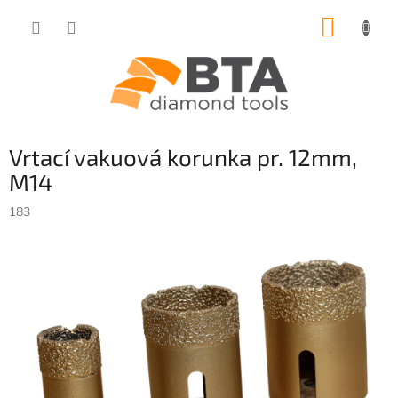
Přejít
NÁKUP
na
obsah
KOŠÍK
Vrtací vakuová korunka pr. 12mm,
M14
183