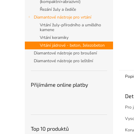
n
(kompaktní+abrazivní)
e
Řezání žuly a čediče
l
Diamantové nástroje pro vrtání
Vrtání žuly-přírodního a umělého
kamene
Vrtání keramiky
Vrtání jádrové - beton, železobeton
Diamantové nástroje pro broušení
Diamantové nástroje pro leštění
Popi
Přijímáme online platby
Det
Pro 
Vyso
Top 10 produktů
Koru