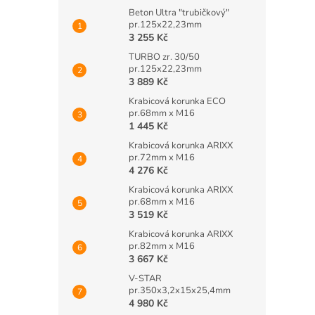
Beton Ultra "trubičkový"
pr.125x22,23mm
3 255 Kč
TURBO zr. 30/50
pr.125x22,23mm
3 889 Kč
Krabicová korunka ECO
pr.68mm x M16
1 445 Kč
Krabicová korunka ARIXX
pr.72mm x M16
4 276 Kč
Krabicová korunka ARIXX
pr.68mm x M16
3 519 Kč
Krabicová korunka ARIXX
pr.82mm x M16
3 667 Kč
V-STAR
pr.350x3,2x15x25,4mm
4 980 Kč