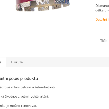
Diamanto
délka L=
Detailní 
TISK
s
Diskuze
ailní popis produktu
jádrové vrtání betonů a železobetonů.
ká životnost, velmi rychlé vrtání.
nku je možno renovovat.