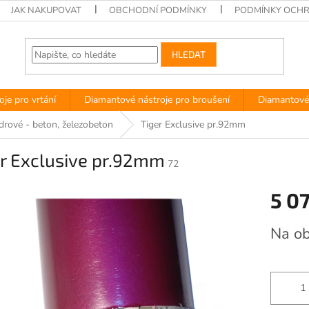
JAK NAKUPOVAT
OBCHODNÍ PODMÍNKY
PODMÍNKY OCHR
HLEDAT
je pro vrtání
Diamantové nástroje pro broušení
Diamantové 
ádrové - beton, železobeton
Tiger Exclusive pr.92mm
er Exclusive pr.92mm
72
5 0
Měrná
Na o
cena: