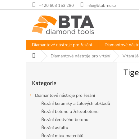
Přejít
+420 603 153 280
info@btabrno.cz
na
obsah
Diamantové nástroje pro řezání
Diamantové nástro
Domů
Diamantové nástroje pro vrtání
Vrtání j
P
Tig
o
Přeskočit
s
Kategorie
kategorie
t
r
Diamantové nástroje pro řezání
a
Řezání keramiky a žulových obkladů
n
Řezání betonu a železobetonu
n
í
Řezání čerstvého betonu
p
Řezání asfaltu
a
Řezání mixu materiálů