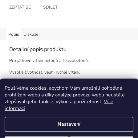
ZEPTAT SE
SDÍLET
Popis
Diskuze
Detailní popis produktu
Pro jádrové vrtání betonů a železobetonů.
Vysoká životnost, velmi rychlé vrtání.
Korunku je možno renovovat.
Používáme cookies, abychom Vám umožnili pohodlné
prohlížení webu a díky analýze provozu webu neustále
zlepšovali jeho funkce, výkon a použitelnost.
Více
Z
informací
á
Vytvořil Shoptet
p
Nastavení
a
t