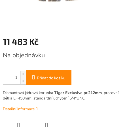
11 483 Kč
Měrná
Na objednávku
cena:
Přidat do košíku
Diamantová jádrová korunka
Tiger Exclusive pr.212mm
, pracovní
délka L=450mm, standardní uchycení 5/4"UNC
Detailní informace