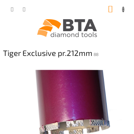
Přejít
NÁKUP
na
obsah
KOŠÍK
Tiger Exclusive pr.212mm
88