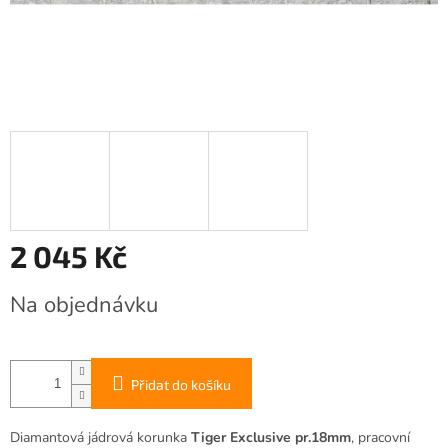
2 045 Kč
Měrná
Na objednávku
cena:
Přidat do košíku
Diamantová jádrová korunka
Tiger Exclusive pr.18mm
, pracovní