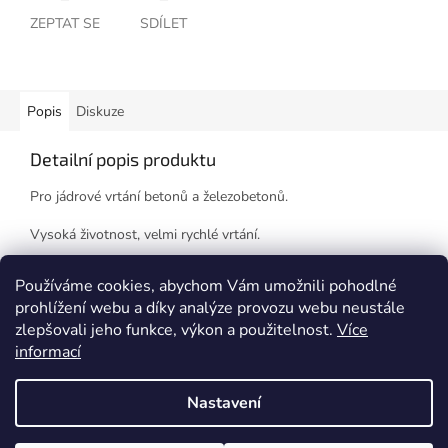
ZEPTAT SE
SDÍLET
Popis
Diskuze
Detailní popis produktu
Pro jádrové vrtání betonů a železobetonů.
Vysoká životnost, velmi rychlé vrtání.
Korunku je možno renovovat.
Používáme cookies, abychom Vám umožnili pohodlné
prohlížení webu a díky analýze provozu webu neustále
zlepšovali jeho funkce, výkon a použitelnost.
Více
Z
informací
á
Vytvořil Shoptet
p
Nastavení
a
t