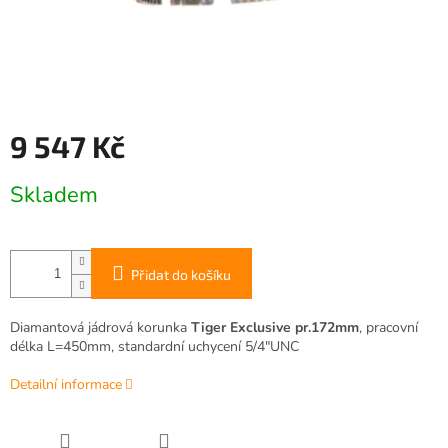
9 547 Kč
Měrná
Skladem
cena:
Přidat do košíku
Diamantová jádrová korunka
Tiger Exclusive pr.172mm
, pracovní
délka L=450mm, standardní uchycení 5/4"UNC
Detailní informace