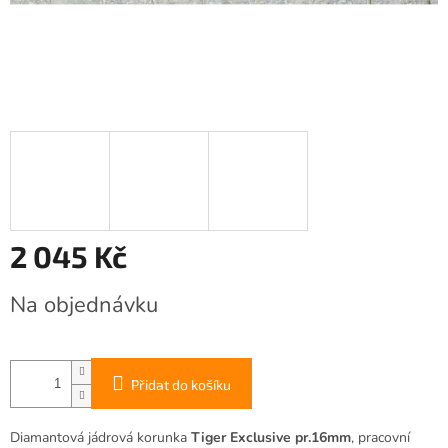
2 045 Kč
Měrná
Na objednávku
cena:
Přidat do košíku
Diamantová jádrová korunka
Tiger Exclusive pr.16mm
, pracovní