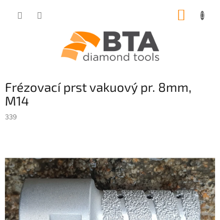
Přejít
NÁKUP
na
obsah
KOŠÍK
Frézovací prst vakuový pr. 8mm,
M14
339