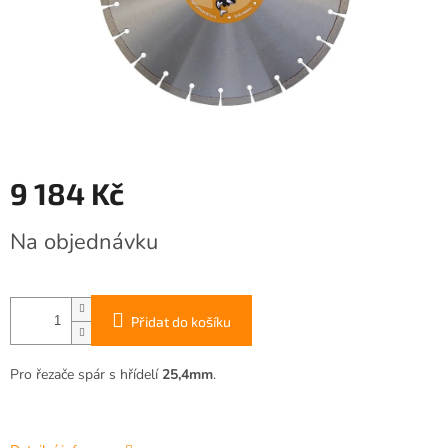
9 184 Kč
Měrná
Na objednávku
cena:
Přidat do košíku
Pro řezače spár s hřídelí
25,4mm
.