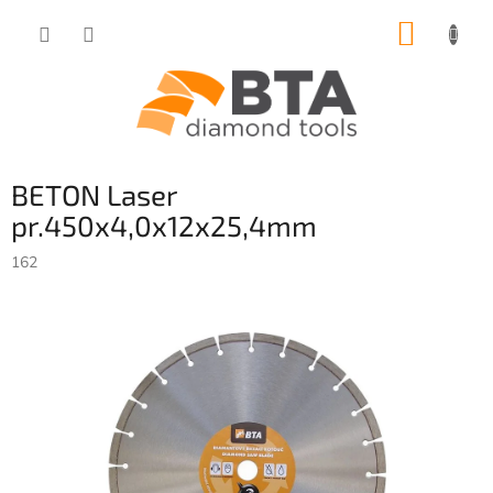
Přejít
NÁKUP
na
obsah
KOŠÍK
BETON Laser
pr.450x4,0x12x25,4mm
162