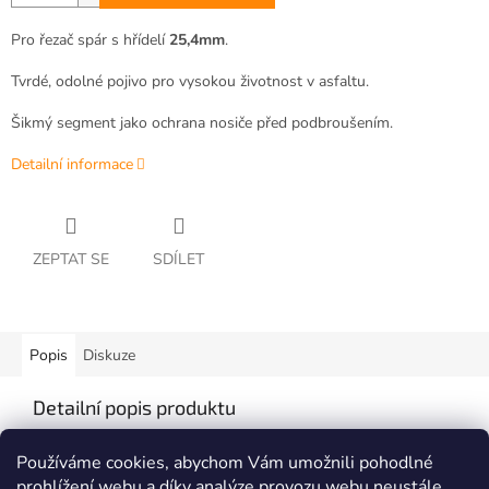
Pro řezač spár s hřídelí
25,4mm
.
Tvrdé, odolné pojivo pro vysokou životnost v asfaltu.
Šikmý segment jako ochrana nosiče před podbroušením.
Detailní informace
ZEPTAT SE
SDÍLET
Popis
Diskuze
Detailní popis produktu
Pro řezání asfaltových povrchů.
Používáme cookies, abychom Vám umožnili pohodlné
prohlížení webu a díky analýze provozu webu neustále