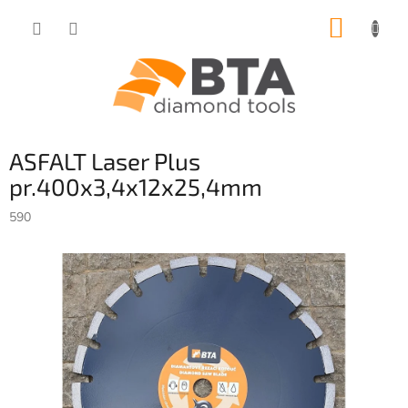
Přejít
NÁKUP
na
obsah
KOŠÍK
ASFALT Laser Plus
pr.400x3,4x12x25,4mm
590